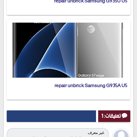
repair unbrick Samsung G935U U5
repair unbrick Samsung G935A U5
تعليقات: 1
غير معرف