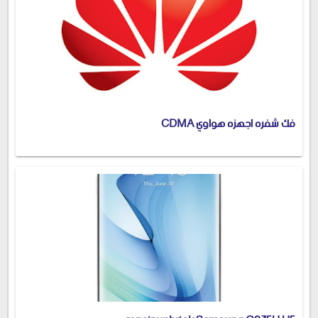
فك شفره اجهزه هواوي CDMA