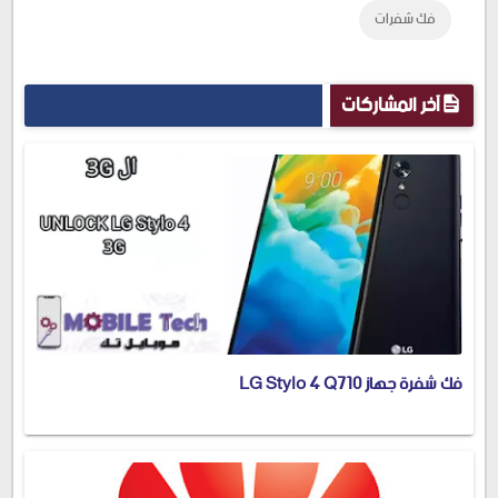
فك شفرات
آخر المشاركات
فك شفرة جهاز LG Stylo 4 Q710